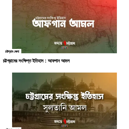
চট্টগ্রাম জেলা
চট্টগ্রামের সংক্ষিপ্ত ইতিহাস : আফগান আমল