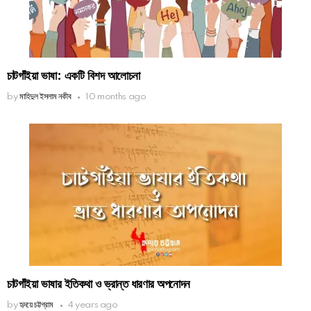
চাটগাঁইয়া ভাষা: একটি বিশদ আলোচনা
by
মাহিদুল ইসলাম নকীব
10 months ago
চাটগাঁইয়া ভাষার ইতিকথা ও ভ্রান্ত ধারণার অপনোদন
by
হৃদয়ে চট্টগ্রাম
4 years ago