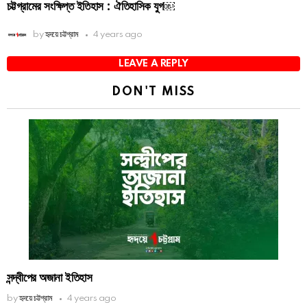
চট্টগ্রামের সংক্ষিপ্ত ইতিহাস : ঐতিহাসিক যুগ￼
by
হৃদয়ে চট্টগ্রাম
4 years ago
LEAVE A REPLY
DON'T MISS
সন্দ্বীপের অজানা ইতিহাস
by
হৃদয়ে চট্টগ্রাম
4 years ago