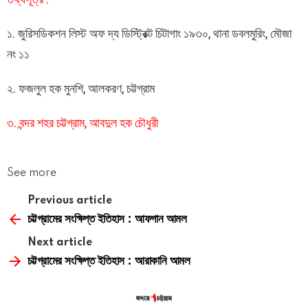
১. জুরিসডিকশন লিস্ট অফ দ্য ডিস্ট্রিক্ট চিটাগাং ১৯৩০, থানা ডবলমুরিং, মৌজা
নং ১১
২. ফজলুল হক মুনশি, আলকরণ, চট্টগ্রাম
৩. বন্দর শহর চট্টগ্রাম, আবদুল হক চৌধুরী
See more
Previous article
চট্টগ্রামের সংক্ষিপ্ত ইতিহাস : আফগান আমল
Next article
চট্টগ্রামের সংক্ষিপ্ত ইতিহাস : আরাকানি আমল