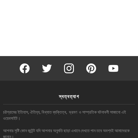
facebook
twitter
instagram
pinterest
youtube
স্বত্বত্যাগ
চট্টগ্রামের ইতিহাস, ঐতিহ্য, বিখ্যাত ব্যক্তিত্ব, ভ্রমণ ও সাম্প্রতিক ঘটনাবলী সাজানো এই
ওয়েবসাইট।
আপনার সৃষ্টি কোন কন্টেন্ট যদি আপনার অনুমতি ছাড়া এখানে দেখতে পান তবে অবশ্যই আমাদেরকে
জানান।