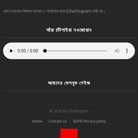
কোন লেখকের নিজস্ব মতামত ও গবেষণার জন্য iChattogram দায়ী নয়।
আঁরা চাঁটগাইয়া নওজোয়ান
আমাদের ফেসবুক পেইজ
© 2026 by iChattogram
Home
Contact us
GDPR Privacy policy