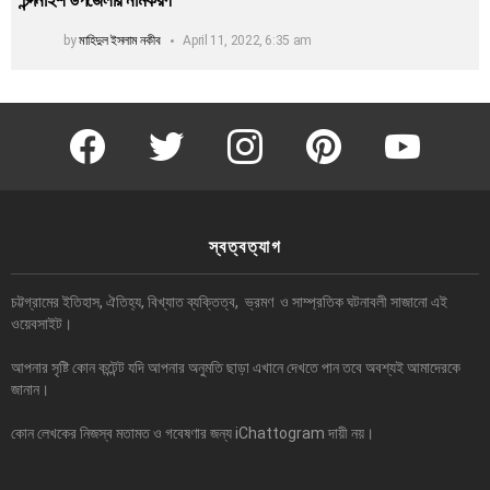
by
মাহিদুল ইসলাম নকীব
April 11, 2022, 6:35 am
facebook
twitter
instagram
pinterest
youtube
স্বত্বত্যাগ
চট্টগ্রামের ইতিহাস, ঐতিহ্য, বিখ্যাত ব্যক্তিত্ব, ভ্রমণ ও সাম্প্রতিক ঘটনাবলী সাজানো এই
ওয়েবসাইট।
আপনার সৃষ্টি কোন কন্টেন্ট যদি আপনার অনুমতি ছাড়া এখানে দেখতে পান তবে অবশ্যই আমাদেরকে
জানান।
কোন লেখকের নিজস্ব মতামত ও গবেষণার জন্য iChattogram দায়ী নয়।