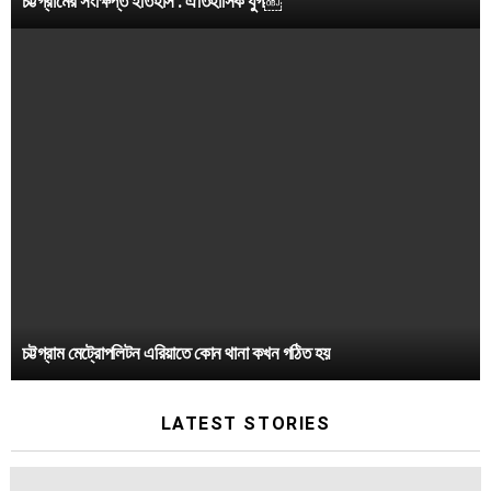
চট্টগ্রামের সংক্ষিপ্ত ইতিহাস : ঐতিহাসিক যুগ￼
চট্টগ্রাম মেট্রোপলিটন এরিয়াতে কোন থানা কখন গঠিত হয়
LATEST STORIES