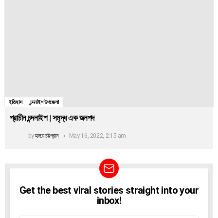
ইতিহাস
চন্দনাইশ উপজেলা
প্রাচীন চন্দনাইশ | সমৃদ্ধ এক জনপদ
by
হৃদয়ে চট্টগ্রাম
May 16, 2022, 2:15 am
Get the best viral stories straight into your
NEWSLETTER
inbox!