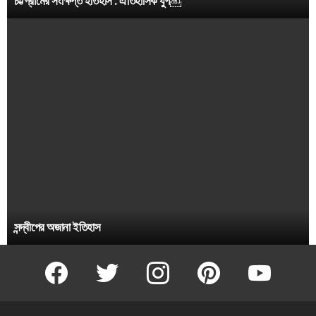
চট্টগ্রামের সংক্ষিপ্ত ইতিহাস : ঐতিহাসিক যুগ￼
সন্দ্বীপের অজানা ইতিহাস
facebook
twitter
instagram
pinterest
youtube