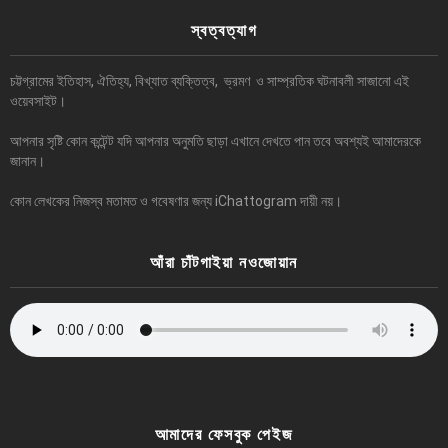
স্বত্বত্যাগ
চট্টগ্রামের ইতিহাস, ঐতিহ্য, বিখ্যাত ব্যক্তিত্ব, ভ্রমণ ও সাম্প্রতিক ঘটনাবলী সাজানো এই
ওয়েবসাইট।
আপনার সৃষ্টি কোন কন্টেন্ট যদি আপনার অনুমতি ছাড়া এখানে দেখতে পান তবে অবশ্যই আমাদেরকে
জানান।
কোন লেখকের নিজস্ব মতামত ও গবেষণার জন্য iChattogram দায়ী নয়।
আঁরা চাঁটগাইয়া নওজোয়ান
আমাদের ফেসবুক পেইজ