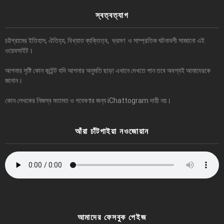
স্বত্বত্যাগ
চট্টগ্রামের ইতিহাস, ঐতিহ্য, বিখ্যাত ব্যক্তিত্ব, ভ্রমণ ও সাম্প্রতিক ঘটনাবলী সাজানো এই
ওয়েবসাইট।
আপনার সৃষ্টি কোন কন্টেন্ট যদি আপনার অনুমতি ছাড়া এখানে দেখতে পান তবে অবশ্যই আমাদেরকে
জানান।
কোন লেখকের নিজস্ব মতামত ও গবেষণার জন্য iChattogram দায়ী নয়।
আঁরা চাঁটগাইয়া নওজোয়ান
আমাদের ফেসবুক পেইজ