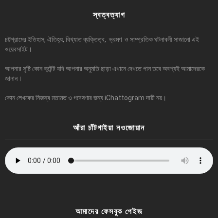
স্বত্বত্যাগ
চট্টগ্রামের ইতিহাস, ঐতিহ্য, বিখ্যাত ব্যক্তিত্ব, ভ্রমণ ও সাম্প্রতিক ঘটনাবলী সাজানো এই
ওয়েবসাইট।
আপনার সৃষ্টি কোন কন্টেন্ট যদি আপনার অনুমতি ছাড়া এখানে দেখতে পান তবে অবশ্যই আমাদেরকে
জানান।
কোন লেখকের নিজস্ব মতামত ও গবেষণার জন্য iChattogram দায়ী নয়।
আঁরা চাঁটগাইয়া নওজোয়ান
আমাদের ফেসবুক পেইজ