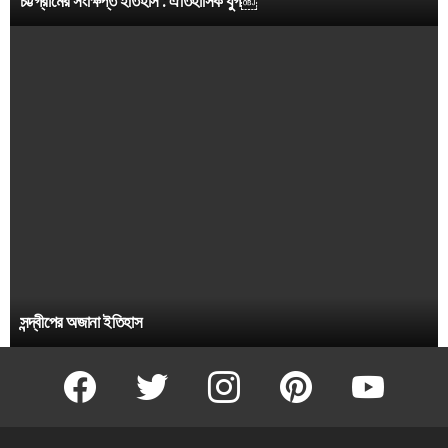
চট্টগ্রামের সংক্ষিপ্ত ইতিহাস : ঐতিহাসিক যুগ￼
সন্দ্বীপের অজানা ইতিহাস
facebook
twitter
instagram
pinterest
youtube