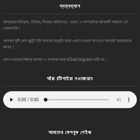
স্বত্বত্যাগ
চট্টগ্রামের ইতিহাস, ঐতিহ্য, বিখ্যাত ব্যক্তিত্ব, ভ্রমণ ও সাম্প্রতিক ঘটনাবলী সাজানো এই
ওয়েবসাইট।
আপনার সৃষ্টি কোন কন্টেন্ট যদি আপনার অনুমতি ছাড়া এখানে দেখতে পান তবে অবশ্যই আমাদেরকে
জানান।
কোন লেখকের নিজস্ব মতামত ও গবেষণার জন্য iChattogram দায়ী নয়।
আঁরা চাঁটগাইয়া নওজোয়ান
আমাদের ফেসবুক পেইজ