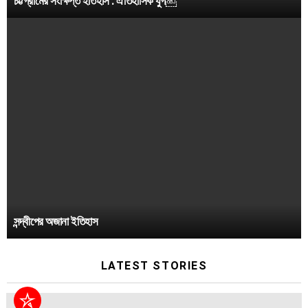
চট্টগ্রামের সংক্ষিপ্ত ইতিহাস : ঐতিহাসিক যুগ￼
সন্দ্বীপের অজানা ইতিহাস
LATEST STORIES