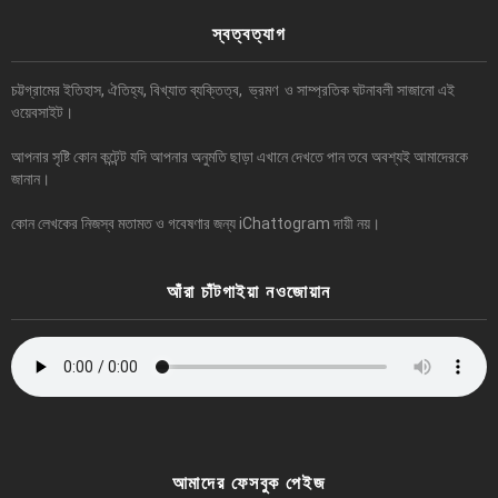
স্বত্বত্যাগ
চট্টগ্রামের ইতিহাস, ঐতিহ্য, বিখ্যাত ব্যক্তিত্ব, ভ্রমণ ও সাম্প্রতিক ঘটনাবলী সাজানো এই
ওয়েবসাইট।
আপনার সৃষ্টি কোন কন্টেন্ট যদি আপনার অনুমতি ছাড়া এখানে দেখতে পান তবে অবশ্যই আমাদেরকে
জানান।
কোন লেখকের নিজস্ব মতামত ও গবেষণার জন্য iChattogram দায়ী নয়।
আঁরা চাঁটগাইয়া নওজোয়ান
আমাদের ফেসবুক পেইজ