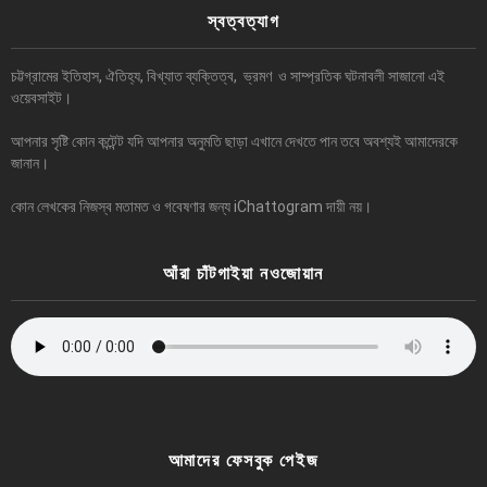
স্বত্বত্যাগ
চট্টগ্রামের ইতিহাস, ঐতিহ্য, বিখ্যাত ব্যক্তিত্ব, ভ্রমণ ও সাম্প্রতিক ঘটনাবলী সাজানো এই
ওয়েবসাইট।
আপনার সৃষ্টি কোন কন্টেন্ট যদি আপনার অনুমতি ছাড়া এখানে দেখতে পান তবে অবশ্যই আমাদেরকে
জানান।
কোন লেখকের নিজস্ব মতামত ও গবেষণার জন্য iChattogram দায়ী নয়।
আঁরা চাঁটগাইয়া নওজোয়ান
আমাদের ফেসবুক পেইজ