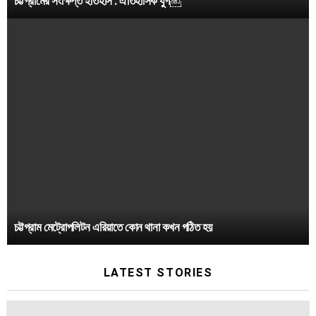
চট্টগ্রামের সংক্ষিপ্ত ইতিহাস : ঐতিহাসিক যুগ￼
চট্টগ্রাম মেট্রোপলিটন এরিয়াতে কোন থানা কখন গঠিত হয়
LATEST STORIES