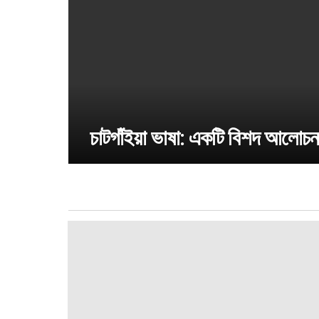
চাটগাঁইয়া ভাষা: একটি বিশদ আলোচন