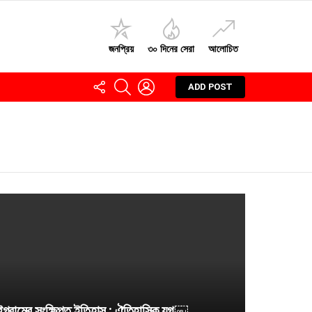
জনপ্রিয়
৩০ দিনের সেরা
আলোচিত
FOLLOW
SEARCH
LOGIN
ADD POST
US
ট্টগ্রামের সংক্ষিপ্ত ইতিহাস : ঐতিহাসিক যুগ￼