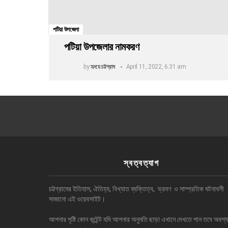
পটিয়া উপজেলা
পটিয়া উপজেলার নামকরণ
by
হৃদয়ে চট্টগ্রাম
April 11, 2022, 6:31 am
স্বত্বত্যাগ
চট্টগ্রামের ইতিহাস, ঐতিহ্য, বিখ্যাত ব্যক্তিত্ব, ভ্রমণ ও সাম্প্রতিক ঘটনাবলী
সাজানো এই ওয়েবসাইট।
আপনার সৃষ্টি কোন কন্টেন্ট যদি আপনার অনুমতি ছাড়া এখানে দেখতে পান তবে অবশ্