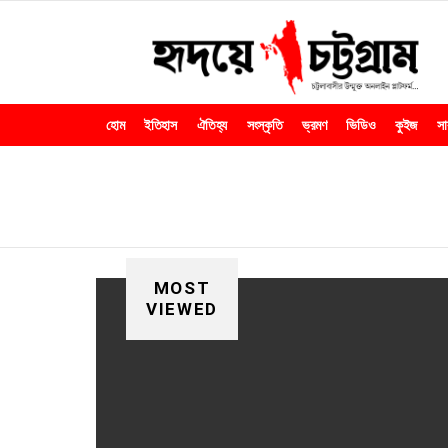
হোম
ইতিহাস
ঐতিহ্য
সংস্কৃতি
ভ্রমণ
ভিডিও
কুইজ
সা
You are here:
PATIYA
MOST
VIEWED